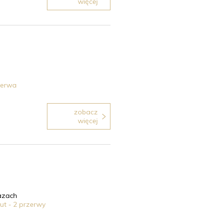
więcej
zerwa
zobacz
więcej
razach
ut - 2 przerwy