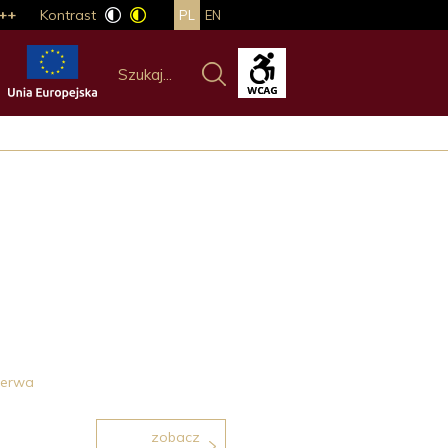
++
Kontrast
PL
EN
zerwa
zobacz