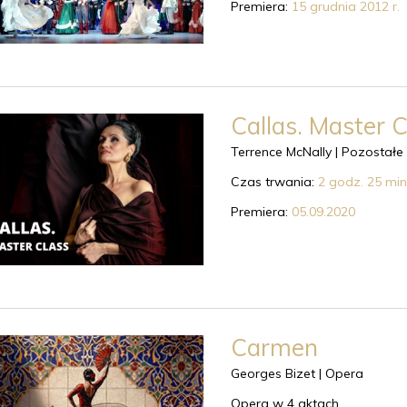
Premiera:
15 grudnia 2012 r.
Callas. Master C
Terrence McNally |
Pozostałe
Czas trwania:
2 godz. 25 min
Premiera:
05.09.2020
Carmen
Georges Bizet |
Opera
Opera w 4 aktach