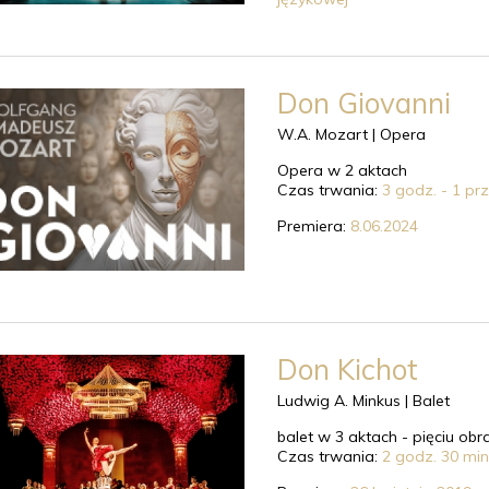
Don Giovanni
W.A. Mozart |
Opera
Opera w 2 aktach
Czas trwania:
3 godz. - 1 pr
Premiera:
8.06.2024
Don Kichot
Ludwig A. Minkus |
Balet
balet w 3 aktach - pięciu ob
Czas trwania:
2 godz. 30 min