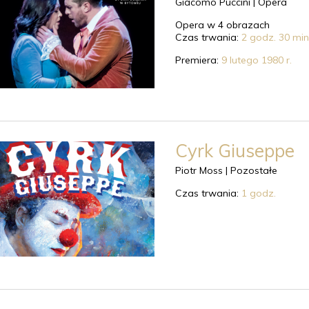
Giacomo Puccini |
Opera
Opera w 4 obrazach
Czas trwania:
2 godz. 30 min
Premiera:
9 lutego 1980 r.
Cyrk Giuseppe
Piotr Moss |
Pozostałe
Czas trwania:
1 godz.