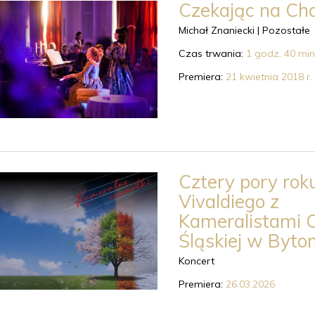
Czekając na Ch
Michał Znaniecki |
Pozostałe
Czas trwania:
1 godz. 40 min
Premiera:
21 kwietnia 2018 r.
Cztery pory rok
Vivaldiego z
Kameralistami 
Śląskiej w Byto
Koncert
Premiera:
26.03.2026