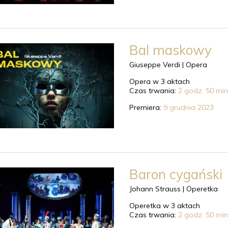
Bal maskowy
Giuseppe Verdi |
Opera
Opera w 3 aktach
Czas trwania:
2 godz. 50 min
Premiera:
9 grudnia 2023
Baron cygański
Johann Strauss |
Operetka
Operetka w 3 aktach
Czas trwania:
2 godz. 50 min