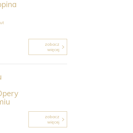
opina
ut
zobacz
więcej
u
Opery
miu
zobacz
więcej