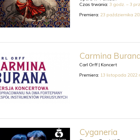
Czas trwania:
3 godz. – 3 pr
Premiera:
23 października 202
Carmina Buran
Carl Orff |
Koncert
Premiera:
13 listopada 2022 r
Cyganeria