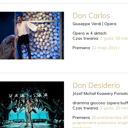
Don Carlos
Giuseppe Verdi |
Opera
Opera w 4 aktach
Czas trwania:
2 godz. 50 min
Premiera:
22 maja 2011 r.
Don Desiderio
Józef Michał Ksawery Poniat
dramma giocoso (opera buff
Czas trwania:
2 godz. 20 min
Premiera:
20 października 201
prapremiera sceniczna orygin
językowej