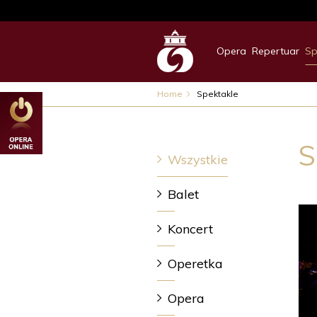
Opera
Repertuar
Sp
Home
Spektakle
S
Wszystkie
Balet
Koncert
Operetka
Opera