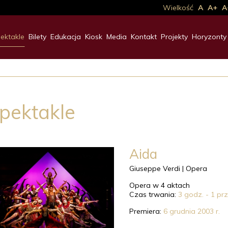
Wielkość
A
A+
A
ektakle
Bilety
Edukacja
Kiosk
Media
Kontakt
Projekty
Horyzonty
pektakle
Aida
Giuseppe Verdi |
Opera
Opera w 4 aktach
Czas trwania:
3 godz. - 1 pr
Premiera:
6 grudnia 2003 r.