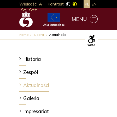
Wielkość
A
Kontrast
PL
EN
A+
A++
MENU
Home
Opera
Aktualności
Historia
Zespół
Aktualności
Galeria
Impresariat