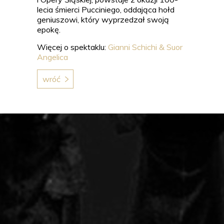
lecia śmierci Pucciniego, oddająca hołd
geniuszowi, który wyprzedzał swoją
epokę.
Więcej o spektaklu:
Gianni Schichi & Suor
Angelica
wróć