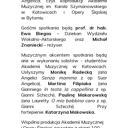
Angelica
, czyli koprodukcji Akademii
Muzycznej im. Karola Szymanowskiego
w Katowicach i Opery Śląskiej
w Bytomiu.
Gośćmi spotkania będą
prof. dr hab.
Ewa Biegas
– Dziekan Wydziału
Wokalno-Aktorskiego oraz
Michał
Znaniecki
– reżyser.
Muzycznym akcentem spotkania będą
arie w wykonaniu solistów - studentów
Akademii Muzycznej w Katowicach.
Usłyszymy
Monikę Radecką
(aria
Angelici
Senza mamma
z op. Suor
Angelica),
Martina Filipiaka
(aria
Gianniego
In testa la cappellina
z op.
Gianni Schicchi),
Paulinę Makarowską
(aria Lauretty
O mio babbino caro
z op.
Gianni Schicchi). Przy
fortepienie:
Katarzyna Makowska.
Wspólna produkcja Akademii Muzycznej
i Opery Śląskiej, powstaje z okazji 100-