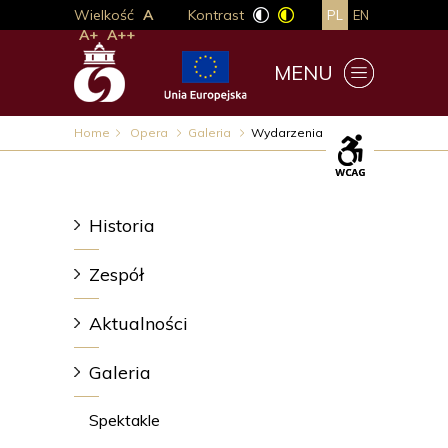
Wielkość
A
Kontrast
PL
EN
A+
A++
MENU
Home
Opera
Galeria
Wydarzenia
Historia
Zespół
Aktualności
Galeria
Spektakle