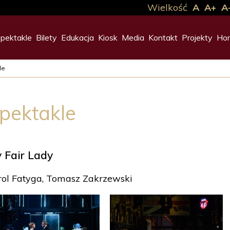
Wielkość
A
A+
A
pektakle
Bilety
Edukacja
Kiosk
Media
Kontakt
Projekty
Hor
le
pektakle
 Fair Lady
rol Fatyga, Tomasz Zakrzewski