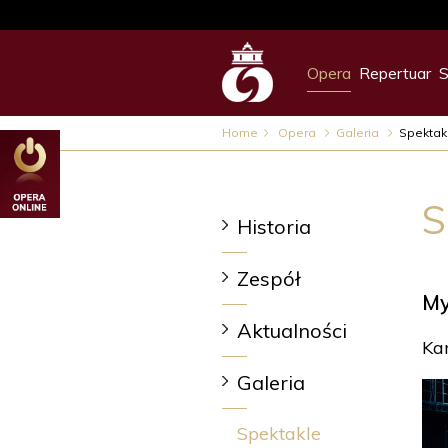
Opera
Repertuar
S
Home
Opera
Galeria
Spektak
S
Historia
Zespół
My
Aktualności
Ka
Galeria
Spektakle