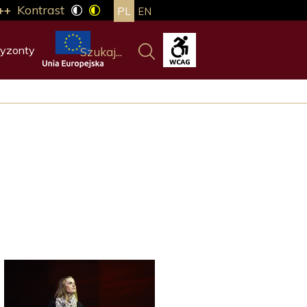
++
Kontrast
PL
EN
yzonty