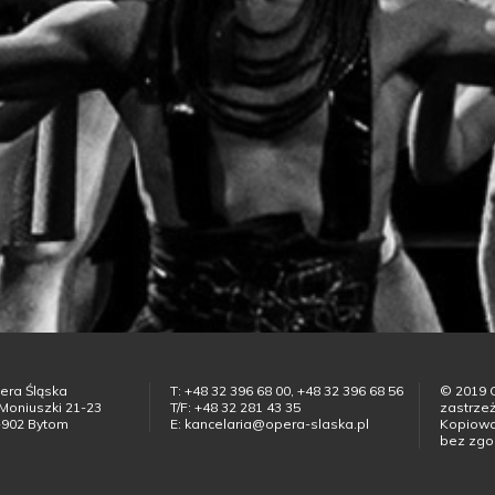
era Śląska
T: +48 32 396 68 00, +48 32 396 68 56
© 2019 
 Moniuszki 21-23
T/F: +48 32 281 43 35
zastrze
-902 Bytom
E: kancelaria@opera-slaska.pl
Kopiowan
bez zgo