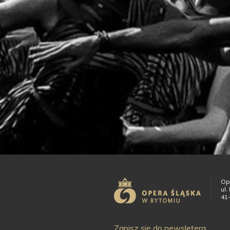
Op
ul.
41
Zapisz się do newsletera