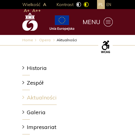
Wielkość
A
Kontrast
PL
EN
A+
A++
MENU
Home
Opera
Aktualności
Historia
Zespół
Aktualności
Galeria
Impresariat