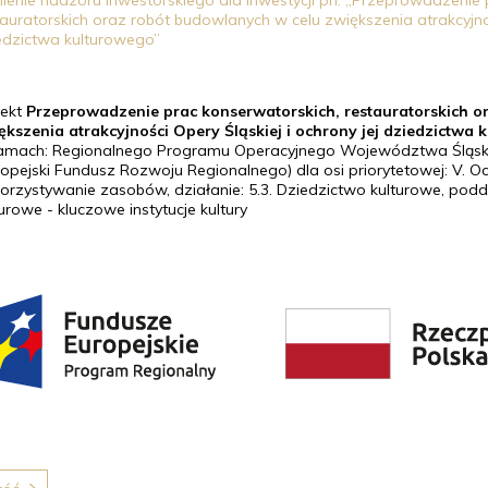
nienie nadzoru inwestorskiego dla Inwestycji pn. „Przeprowadzenie 
tauratorskich oraz robót budowlanych w celu zwiększenia atrakcyjnośc
edzictwa kulturowego”
jekt
Przeprowadzenie prac konserwatorskich, restauratorskich o
ększenia atrakcyjności Opery Śląskiej i ochrony jej dziedzictwa
amach: Regionalnego Programu Operacyjnego Województwa Śląski
ropejski Fundusz Rozwoju Regionalnego) dla osi priorytetowej: V. 
orzystywanie zasobów, działanie: 5.3. Dziedzictwo kulturowe, poddz
urowe - kluczowe instytucje kultury