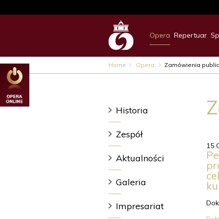
Opera
Repertuar
Sp
Home
Opera
Zamówienia publi
Z
Historia
Zespół
15 
Pe
Aktualności
pr
ce
Galeria
ku
Dok
Impresariat