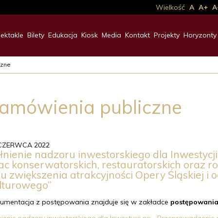
Wielkość
A
A+
A
ektakle
Bilety
Edukacja
Kiosk
Media
Kontakt
Projekty
Horyzonty
czne
amówienia publiczne
CZERWCA 2022
łnienie nadzoru inwestorskiego dla Inwestycj
ac konserwatorskich, restauratorskich oraz 
lu zwiększenia atrakcyjności Opery Śląskiej i 
lturowego”
umentacja z postępowania znajduje się w zakładce
postępowani