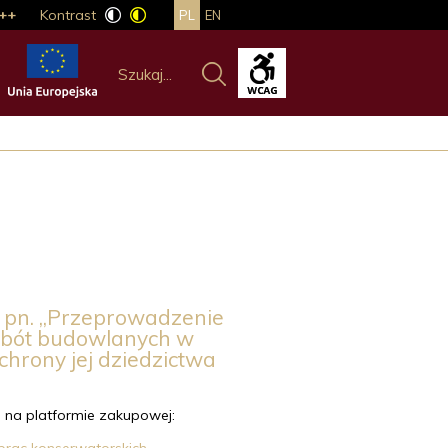
++
Kontrast
PL
EN
i pn. „Przeprowadzenie
robót budowlanych w
ochrony jej dziedzictwa
a
na platformie zakupowej: