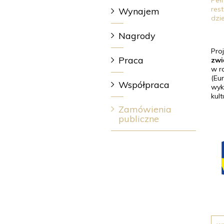
Peł
res
Wynajem
dzi
Nagrody
Pro
Praca
zwi
w r
(Eu
Współpraca
wyk
kult
Zamówienia
publiczne