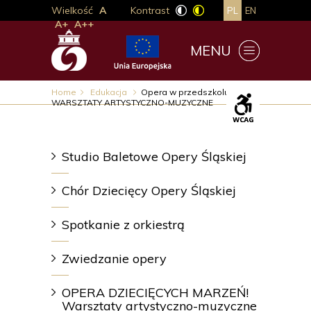
Wielkość
A
Kontrast
PL
EN
A+
A++
MENU
Home
Edukacja
Opera w przedszkolu
WARSZTATY ARTYSTYCZNO-MUZYCZNE
Studio Baletowe Opery Śląskiej
Chór Dziecięcy Opery Śląskiej
Spotkanie z orkiestrą
Zwiedzanie opery
OPERA DZIECIĘCYCH MARZEŃ!
Warsztaty artystyczno-muzyczne