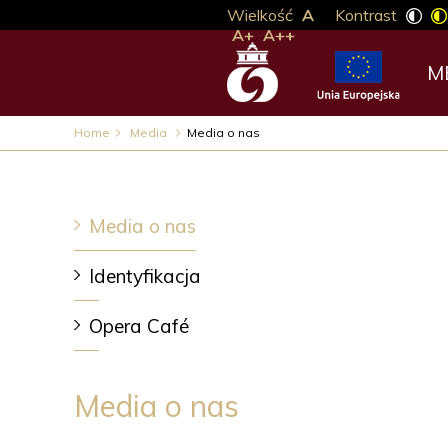
Wielkość
A
Kontrast
A+
A++
M
Home
Media
Media o nas
Media o nas
Identyfikacja
Opera Café
Media o nas