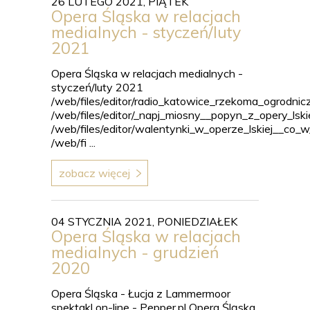
26 LUTEGO 2021, PIĄTEK
Opera Śląska w relacjach
medialnych - styczeń/luty
2021
Opera Śląska w relacjach medialnych -
styczeń/luty 2021
/web/files/editor/radio_katowice_rzekoma_ogrodn
/web/files/editor/_napj_miosny__popyn_z_opery_lski
/web/files/editor/walentynki_w_operze_lskiej__co_
/web/fi ...
zobacz więcej
04 STYCZNIA 2021, PONIEDZIAŁEK
Opera Śląska w relacjach
medialnych - grudzień
2020
Opera Śląska - Łucja z Lammermoor
spektakl on-line - Pepper.pl Opera Śląska