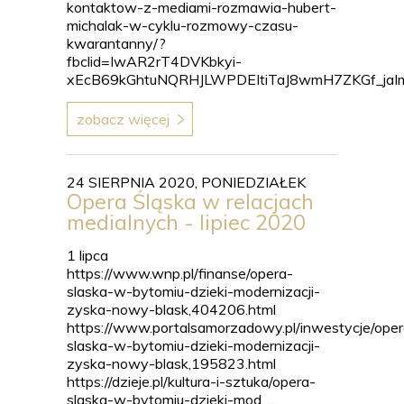
kontaktow-z-mediami-rozmawia-hubert-
michalak-w-cyklu-rozmowy-czasu-
kwarantanny/?
fbclid=IwAR2rT4DVKbkyi-
xEcB69kGhtuNQRHJLWPDEItiTaJ8wmH7ZKGf_jaI
zobacz więcej
24 SIERPNIA 2020, PONIEDZIAŁEK
Opera Śląska w relacjach
medialnych - lipiec 2020
1 lipca
https://www.wnp.pl/finanse/opera-
slaska-w-bytomiu-dzieki-modernizacji-
zyska-nowy-blask,404206.html
https://www.portalsamorzadowy.pl/inwestycje/oper
slaska-w-bytomiu-dzieki-modernizacji-
zyska-nowy-blask,195823.html
https://dzieje.pl/kultura-i-sztuka/opera-
slaska-w-bytomiu-dzieki-mod ...