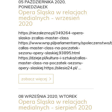
05 PAŹDZIERNIKA 2020,
PONIEDZIAŁEK
Opera Śląska w relacjach
medialnych - wrzesień
2020
https://niezalezna.pl/349264-opera-
slaska-zcallas-master-class
https://www.wnp.pl/parlamentarny/spoleczenstwo/
callas-master-class-na-poczatek-
sezonu-opery-slaskiej,93895.html
https://dzieje.pl/kultura-i-sztuka/callas-
master-class-na-poczatek-sezonu-
opery-slaskiej https://silesia24.pl/ ...
zobacz więcej
08 WRZEŚNIA 2020, WTOREK
Opera Śląska w relacjach
medialnych - sierpień 2020