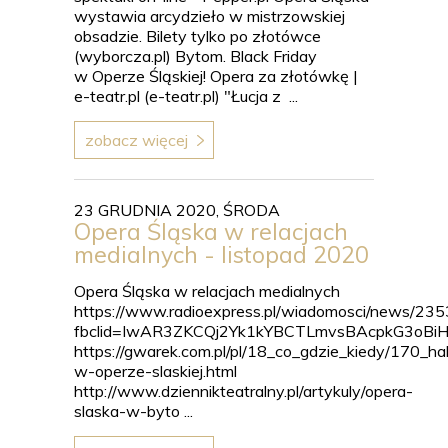
wystawia arcydzieło w mistrzowskiej
obsadzie. Bilety tylko po złotówce
(wyborcza.pl) Bytom. Black Friday
w Operze Śląskiej! Opera za złotówkę |
e-teatr.pl (e-teatr.pl) "Łucja z ...
zobacz więcej
23 GRUDNIA 2020, ŚRODA
Opera Śląska w relacjach
medialnych - listopad 2020
Opera Śląska w relacjach medialnych
https://www.radioexpress.pl/wiadomosci/news/23
fbclid=IwAR3ZKCQj2Yk1kYBCTLmvsBAcpkG3oB
https://gwarek.com.pl/pl/18_co_gdzie_kiedy/170_ha
w-operze-slaskiej.html
http://www.dziennikteatralny.pl/artykuly/opera-
slaska-w-byto ...