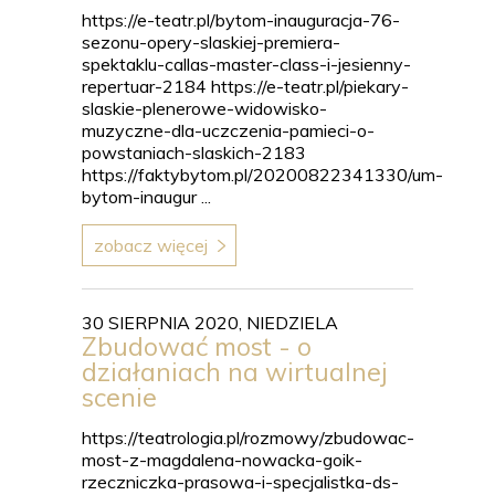
https://e-teatr.pl/bytom-inauguracja-76-
sezonu-opery-slaskiej-premiera-
spektaklu-callas-master-class-i-jesienny-
repertuar-2184 https://e-teatr.pl/piekary-
slaskie-plenerowe-widowisko-
muzyczne-dla-uczczenia-pamieci-o-
powstaniach-slaskich-2183
https://faktybytom.pl/20200822341330/um-
bytom-inaugur ...
zobacz więcej
30 SIERPNIA 2020, NIEDZIELA
Zbudować most - o
działaniach na wirtualnej
scenie
https://teatrologia.pl/rozmowy/zbudowac-
most-z-magdalena-nowacka-goik-
rzeczniczka-prasowa-i-specjalistka-ds-