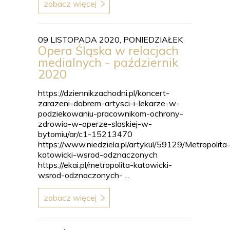
zobacz więcej
09 LISTOPADA 2020, PONIEDZIAŁEK
Opera Śląska w relacjach
medialnych - październik
2020
https://dziennikzachodni.pl/koncert-
zarazeni-dobrem-artysci-i-lekarze-w-
podziekowaniu-pracownikom-ochrony-
zdrowia-w-operze-slaskiej-w-
bytomiu/ar/c1-15213470
https://www.niedziela.pl/artykul/59129/Metropolita
katowicki-wsrod-odznaczonych
https://ekai.pl/metropolita-katowicki-
wsrod-odznaczonych- ...
zobacz więcej