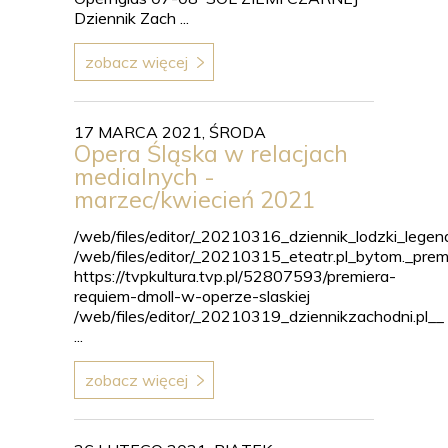
Dziennik Zach ...
zobacz więcej
17 MARCA 2021, ŚRODA
Opera Śląska w relacjach
medialnych -
marzec/kwiecień 2021
/web/files/editor/_20210316_dziennik_lodzki_le
/web/files/editor/_20210315_eteatr.pl_bytom._p
https://tvpkultura.tvp.pl/52807593/premiera-
requiem-dmoll-w-operze-slaskiej
/web/files/editor/_20210319_dziennikzachodni.pl__
...
zobacz więcej