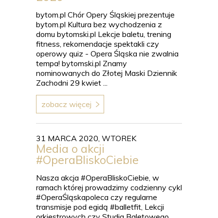
bytom.pl Chór Opery Śląskiej prezentuje
bytom.pl Kultura bez wychodzenia z
domu bytomski.pl Lekcje baletu, trening
fitness, rekomendacje spektakli czy
operowy quiz - Opera Śląska nie zwalnia
tempa! bytomski.pl Znamy
nominowanych do Złotej Maski Dziennik
Zachodni 29 kwiet ...
zobacz więcej
31 MARCA 2020, WTOREK
Media o akcji
#OperaBliskoCiebie
Nasza akcja #OperaBliskoCiebie, w
ramach której prowadzimy codzienny cykl
#OperaŚląskapoleca czy regularne
transmisje pod egidą #balletfit, Lekcji
orkiestrowych czy Studia Baletowego