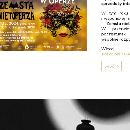
sprzedaży inte
W tym roku 
i wspaniałej 
–
„Zemsta nie
W przerwie
poczęstunek
wspólnie rozp
Więcej 
slaska.pl/spek
wróć