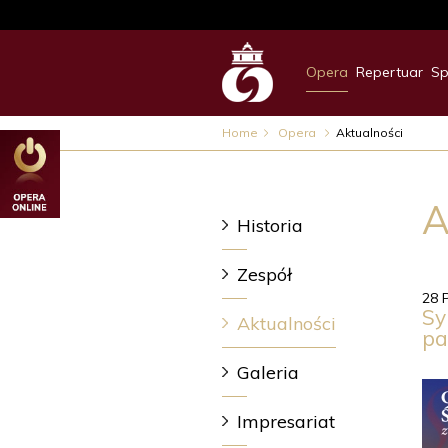
Opera
Repertuar
Sp
Home
Opera
Aktualności
A
Historia
Zespół
28 
Sy
Aktualności
pa
Galeria
Impresariat