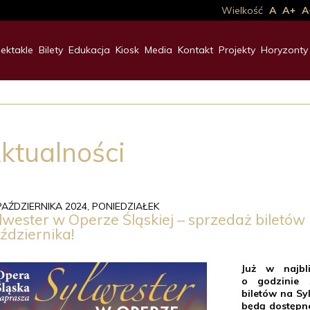
Wielkość
A
A+
A
ektakle
Bilety
Edukacja
Kiosk
Media
Kontakt
Projekty
Horyzonty
ktualności
PAŹDZIERNIKA 2024, PONIEDZIAŁEK
lwester w Operze Śląskiej – sprzedaż biletów 
ździernika!
Już w najbli
o godzinie 
biletów na Syl
będą dostępne