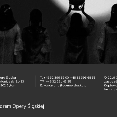
era Śląska
T: +48 32 396 68 00, +48 32 396 68 56
© 2019 
 Moniuszki 21-23
T/F: +48 32 281 43 35
zastrze
-902 Bytom
E: kancelaria@opera-slaska.pl
Kopiowan
bez zgo
arem Opery Śląskiej