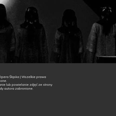
Opera Śląska | Wszelkie prawa
żone.
ie lub powielanie zdjęć ze strony
dy autora zabronione.