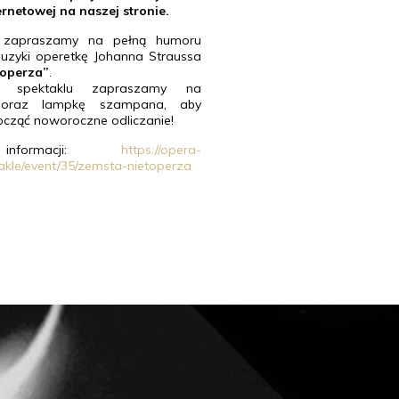
rnetowej na naszej stronie.
zapraszamy na pełną humoru
muzyki operetkę Johanna Straussa
toperza”
.
 spektaklu zapraszamy na
 oraz lampkę szampana, aby
ocząć noworoczne odliczanie!
informacji:
https://opera-
takle/event/35/zemsta-nietoperza