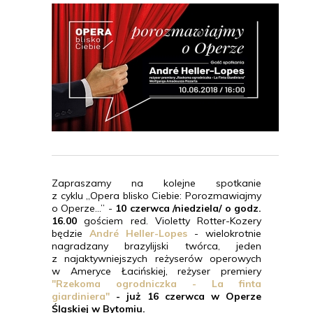
Zapraszamy na kolejne spotkanie
z cyklu „Opera blisko Ciebie: Porozmawiajmy
o Operze…” -
10 czerwca /niedziela/ o godz.
16.00
gościem red. Violetty Rotter-Kozery
będzie
André Heller-Lopes
- wielokrotnie
nagradzany brazylijski twórca, jeden
z najaktywniejszych reżyserów operowych
w Ameryce Łacińskiej, reżyser premiery
"Rzekoma ogrodniczka - La finta
giardiniera"
- już 16 czerwca w Operze
Śląskiej w Bytomiu.