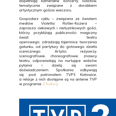
dopełniają kameralne koncerty solistów,
tematycznie związane z dorobkiem
artystycznym gościa wieczoru.
Gospodarz cyklu – związana ze światem
mediów Violetta Rotter-Kozera –
zaprasza ciekawych i nietuzinkowych gości,
którzy przybliżają publiczności magiczny
świat teatru
operowego; zdradzają tajemnice tworzenia
gatunku, od partytury do gotowego dzieła
scenicznego. Artyści, reżyserzy,
scenografowie, choreografowie, znawcy
teatru, odpowiadają na nurtujące widzów
pytania i dzielą się swoim
doświadczeniem. Spotkania odbywają
się pod patronatem TVP3 Katowice,
a relacje z nich dostępne są na antenie TVP
w programie
Z Kulturą.