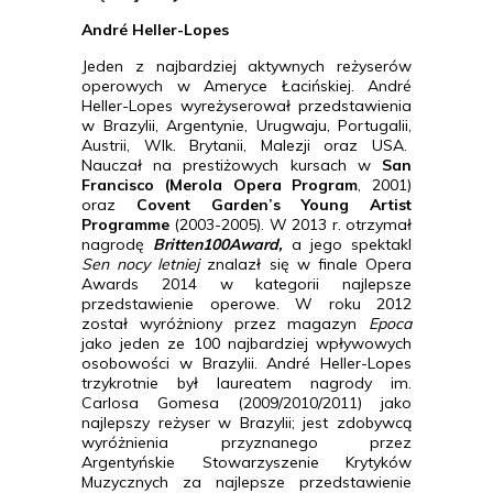
André Heller-Lopes
Jeden z najbardziej aktywnych reżyserów
operowych w Ameryce Łacińskiej. André
Heller-Lopes wyreżyserował przedstawienia
w Brazylii, Argentynie, Urugwaju, Portugalii,
Austrii, Wlk. Brytanii, Malezji oraz USA.
Nauczał na prestiżowych kursach w
San
Francisco (Merola Opera Program
, 2001)
oraz
Covent Garden’s Young Artist
Programme
(2003-2005). W 2013 r. otrzymał
nagrodę
Britten100Award,
a jego spektakl
Sen nocy letniej
znalazł się w finale Opera
Awards 2014 w kategorii najlepsze
przedstawienie operowe. W roku 2012
został wyróżniony przez magazyn
Epoca
jako jeden ze 100 najbardziej wpływowych
osobowości w Brazylii. André Heller-Lopes
trzykrotnie był laureatem nagrody im.
Carlosa Gomesa (2009/2010/2011) jako
najlepszy reżyser w Brazylii; jest zdobywcą
wyróżnienia przyznanego przez
Argentyńskie Stowarzyszenie Krytyków
Muzycznych za najlepsze przedstawienie