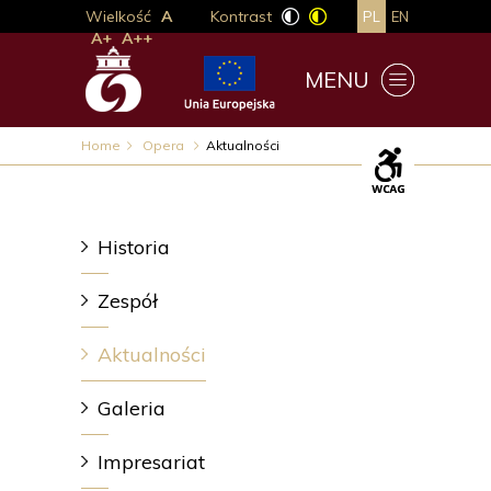
Wielkość
A
Kontrast
PL
EN
A+
A++
MENU
Home
Opera
Aktualności
Historia
Zespół
Aktualności
Galeria
Impresariat