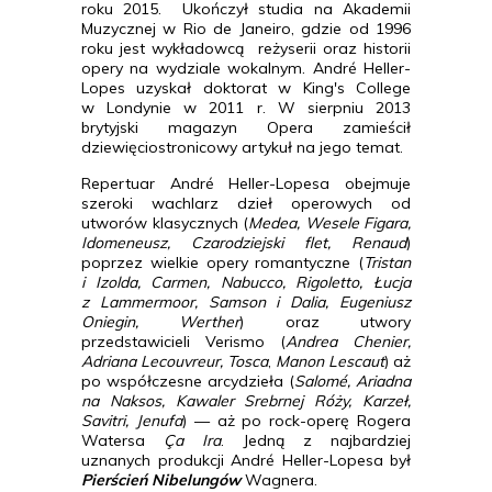
roku 2015. Ukończył studia na Akademii
Muzycznej w Rio de Janeiro, gdzie od 1996
roku jest wykładowcą reżyserii oraz historii
opery na wydziale wokalnym. André Heller-
Lopes uzyskał doktorat w King's College
w Londynie w 2011 r. W sierpniu 2013
brytyjski magazyn Opera zamieścił
dziewięciostronicowy artykuł na jego temat.
Repertuar André Heller-Lopesa obejmuje
szeroki wachlarz dzieł operowych od
utworów klasycznych (
Medea, Wesele Figara,
Idomeneusz, Czarodziejski flet, Renaud
)
poprzez wielkie opery romantyczne (
Tristan
i Izolda, Carmen, Nabucco, Rigoletto, Łucja
z Lammermoor, Samson i Dalia, Eugeniusz
Oniegin, Werther
) oraz utwory
przedstawicieli Verismo (
Andrea Chenier,
Adriana Lecouvreur,
Tosca
,
Manon Lescaut
) aż
po współczesne arcydzieła (
Salomé, Ariadna
na Naksos, Kawaler Srebrnej Róży, Karzeł,
Savitri, Jenufa
) — aż po rock-operę Rogera
Watersa
Ça Ira
. Jedną z najbardziej
uznanych produkcji André Heller-Lopesa był
Pierścień Nibelungów
Wagnera.