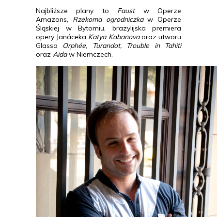
Najbliższe plany to
Faust
w Operze
Amazons,
Rzekoma ogrodniczka
w Operze
Śląskiej w Bytomiu, brazylijska premiera
opery Janáceka
Katya Kabanova
oraz utworu
Glassa
Orphée
,
Turandot, Trouble in Tahiti
oraz
Aida
w Niemczech.