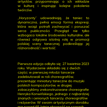
artystów, przypominając o ich wkładzie
w kulturę i inspirując kolejne pokolenia
twórców.
„Horyzonty” udowadniają, że taniec to
dynamiczna, pełna emocji forma ekspresji,
która wciąż potrafi zachwycać i poruszać
serca publiczności. Przegląd nie tylko
wzbogaca lokalne środowisko kulturalne, ale
również odgrywa istotną rolę w promocji
polskiej sceny tanecznej, podkreślając jej
różnorodność i wartość.
Pierwsza edycja odbyła się 27 kwietnia 2023
roku. Wydarzenie składało się z dwóch
części; w pierwszej młodzi tancerze
zadebiutowali w roli choreografów,
prezentując miniatury taneczne do muzyki
polskich kompozytorów, w drugiej
zobaczyliśmy zrekonstruowane choreografie
Henryka Konwińskiego, jednego z najbardziej
znanych i cenionych tancerzy, choreografów
i reżyserów. W swoim artystycznym dorobku
ma ponad 65-letnią obecność na scenach