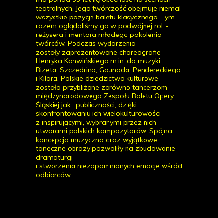
teatralnych. Jego twórczość obejmuje niemal
wszystkie pozycje baletu klasycznego. Tym
razem oglądaliśmy go w podwójnej roli -
reżysera i mentora młodego pokolenia
twórców. Podczas wydarzenia
zostały zaprezentowane choreografie
Henryka Konwińskiego m.in. do muzyki
Bizeta, Szczedrina, Gounoda, Pendereckiego
i Kilara. Polskie dziedzictwo kulturowe
zostało przybliżone zarówno tancerzom
międzynarodowego Zespołu Baletu Opery
Śląskiej jak i publiczności, dzięki
skonfrontowaniu ich wielokulturowości
z inspirującymi, wybranymi przez nich
utworami polskich kompozytorów. Spójna
koncepcja muzyczna oraz wyjątkowe
taneczne obrazy pozwoliły na zbudowanie
dramaturgii
i stworzenia niezapomnianych emocje wśród
odbiorców.