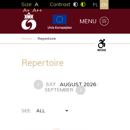
Size
A
Contrast
PL
EN
A+
A++
MENU
Home
Repertoire
Repertoire
AUGUST 2026
JULY
SEPTEMBER
SEE: